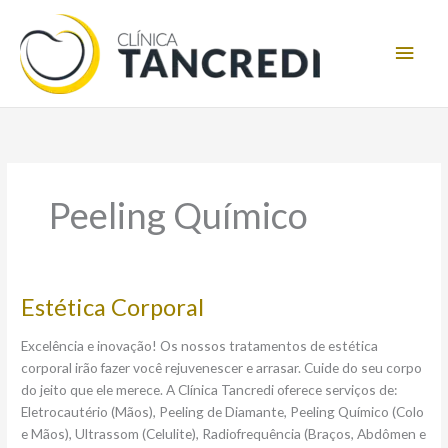
Ir
Men
para
o
princ
conteúdo
Peeling Químico
Estética
Estética Corporal
Corporal
Excelência e inovação! Os nossos tratamentos de estética
corporal irão fazer você rejuvenescer e arrasar. Cuide do seu corpo
do jeito que ele merece. A Clínica Tancredi oferece serviços de:
Eletrocautério (Mãos), Peeling de Diamante, Peeling Químico (Colo
e Mãos), Ultrassom (Celulite), Radiofrequência (Braços, Abdômen e