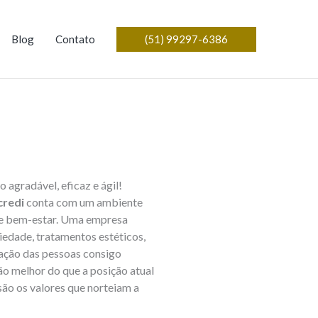
(51) 99297-6386
Blog
Contato
agradável, eficaz e ágil!
credi
conta
com um ambiente
 e bem-estar. Uma empresa
iedade, tratamentos estéticos,
fação das pessoas consigo
o melhor do que a posição atual
são os valores que norteiam a