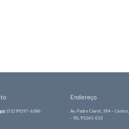
to
Endereço
pp:
(51) 99297-6386
Av. Padre Claret, 394 – Centro,
– RS, 93265-032