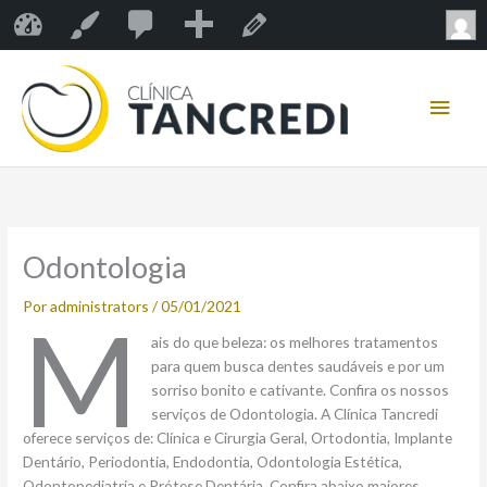
Ir
0
0
Novo
Clínica Tancredi
Personalizar
Editar post
para
comentário
o
Men
conteúdo
esperando
princ
moderação
Odontologia
Por
administrators
/
05/01/2021
M
ais do que beleza: os melhores tratamentos
para quem busca dentes saudáveis e por um
sorriso bonito e cativante. Confira os nossos
serviços de Odontologia. A Clínica Tancredi
oferece serviços de: Clínica e Cirurgia Geral, Ortodontia, Implante
Dentário, Periodontia, Endodontia, Odontologia Estética,
Odontopediatria e Prótese Dentária. Confira abaixo maiores