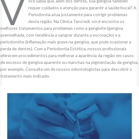
V
ocê sabia que, além dos dentes, sua gengiva também
requer cuidados e atenção para garantir a saúde bucal? A
Periodontia atua justamente para corrigir problemas
desta região. Na Clínica Tancredi, você encontra os
melhores tratamentos para problemas como a gengivite (gengiva
avermelhada, com tendência a sangrar durante a escovação) e a
periodontite (inflamação mais grave na gengiva, que pode ocasionar a
perda de dentes). Com a Periodontia Estética, nossos profissionais
oferecem procedimentos para melhorar a aparência da região em casos
de excesso de gengiva aparente ou manchas na pigmentação da gengiva,
por exemplo. Consulte um de nossos odontologistas para descobrir o
tratamento mais indicado.